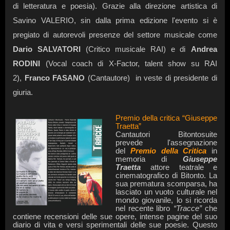
di letteratura e poesia). Grazie al
la direzione artistica di
Savino VALERIO, s
in dalla prima edizione l'evento si è
pregiato di autorevoli presenze del settore musicale come
Dario SALVATORI
(Critico musicale RAI) e di
Andrea
RODINI
(Vocal coach di X-Factor, talent show su RAI
(Cantautore)
2),
Franco FASANO
in veste di presidente di
giuria.
Premio della critica “Giuseppe
Traetta”
Cantautori Bitontosuite
prevede l'assegnazione
del
Premio della Critica
in
memoria di
Giuseppe
Traetta
attore teatrale e
cinematografico di Bitonto. La
sua prematura scomparsa, ha
lasciato un vuoto culturale nel
mondo giovanile, lo si ricorda
nel recente libro
“Tracce”
che
contiene recensioni delle sue opere, intense pagine del suo
diario di vita e versi sperimentali delle sue poesie. Questo