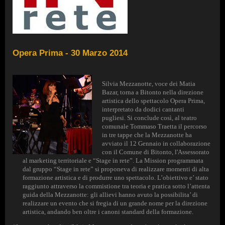
Opera Prima - 30 Marzo 2014
Silvia Mezzanotte, voce dei Matia
Bazar, torna a Bitonto nella direzione
artistica dello spettacolo Opera Prima,
interpretato da dodici cantanti
pugliesi.
Si conclude così, al teatro
comunale Tommaso Traetta il percorso
in tre tappe che la Mezzanotte ha
avviato il 12 Gennaio in collaborazione
con il Comune di Bitonto, l'Assessorato
al marketing territoriale e “Stage in rete”.
La Mission programmata
dal gruppo “Stage in rete”
si proponeva di realizzare
momenti
di alta
formazione artistica e di produrre uno spettacolo. L’obiettivo e’ stato
raggiunto attraverso la commistione tra teoria e pratica sotto l’attenta
guida della Mezzanotte: gli allievi hanno avuto la possibilita’ di
realizzare un evento che si fregia di un grande nome per la direzione
artistica, andando ben oltre i canoni standard della formazione.